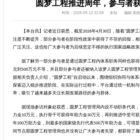
圆梦工程推进周年，参与者
时间：2026-05-12 22:09
未知
编辑:系
【本台讯】记者近日获悉，截至
年
月
日，随着“圆梦工
2026
4
30
注度不断提升，部分参与者在阶段性政策中获得了不菲的回报，相
广泛关注。这也给广大参与者为后续坚定不移的执行国家战略政策
据了解另一部分参与者是通过圆梦工程内体系职务同样也获得
元到
万元不等，并且部分参与者还被纳入追梦人圆梦工程管理
500
据相关负责人介绍，“圆梦工程”自启动以来，围绕组织协同与体
探索迈入稳步推进阶段。在实际运行过程中，平台通过统一机制与
率，吸引了越来越多关注长期发展路径的参与群体。
据现场参访对象处获悉，圆梦工程管理局内设不动职务代表，
力金
万元，执行骨干可获得年助力金
万元，再到推进中坚可获
10
30
年
万助力金，到最多的国家级先行代表
万年助力金，可谓是
200
500
间节点那圆梦工程管理局也并没有让广大参与者失望，都获得了属