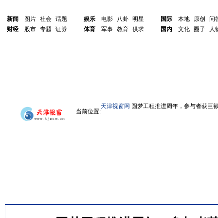
新闻
图片
社会
话题
娱乐
电影
八卦
明星
国际
本地
原创
问
财经
股市
专题
证券
体育
军事
教育
供求
国内
文化
圈子
人
天津视窗网
圆梦工程推进周年，参与者获巨
当前位置: