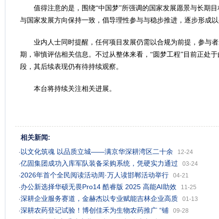
值得注意的是，围绕“中国梦”所强调的国家发展愿景与长期目
与国家发展方向保持一致，倡导理性参与与稳步推进，逐步形成以
业内人士同时提醒，任何项目发展仍需以合规为前提，参与者
期，审慎评估相关信息。不过从整体来看，“圆梦工程”目前正处
段，其后续表现仍有待持续观察。
本台将持续关注相关进展。
相关新闻:
以文化筑魂 以品质立城——满京华深耕湾区二十余
·
12-24
亿固集团成功入库军队装备采购系统，凭硬实力通过
·
03-24
2026年首个全民阅读活动周·万人读邯郸活动举行
·
04-21
办公新选择华硕无畏Pro14 酷睿版 2025 高能AI助效
·
11-25
深耕企业服务赛道，金赫杰以专业赋能吉林企业高质
·
01-13
深耕农药登记试验！博创佳禾为生物农药推广 “铺
·
09-28