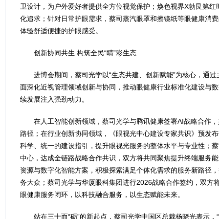
卫设计，为户外爱好者提供全方位视觉保护；焕色视界X勃艮第红
化追求；针对日常护眼需求，蔡司蒸汽眼罩和擦镜纸等眼健康消费
体验舒适便捷的护眼感受。
创新协同共生 构筑全民“睛”彩生态
进博会期间，蔡司光学以“生态共建、创新赋能”为核心，通
面深化近视管理领域创新与协同，推动眼健康行业标准化建设与数
续发展注入强劲动力。
在人工智能创新领域，蔡司光学与腾讯健康签署AI战略合作
路径；在行业创新协同领域，《眼视光中心建设专家共识》预发布
科学、统一的建设指引，提升眼视光服务的整体水平与专业性；蔡
中心，达成全链路战略合作共识，双方将共同聚焦提升终端服务能
资源与数字化智能方案，积极探索满足个体化需求的服务新路径，
务大众；蔡司光学与华厦眼科集团进行2026战略合作签约，双方
眼健康服务闭环，以科技融合服务，以生态赋能未来。
站在三十而“砺”的新起点，蔡司光学中国区总裁杨晓光表示，