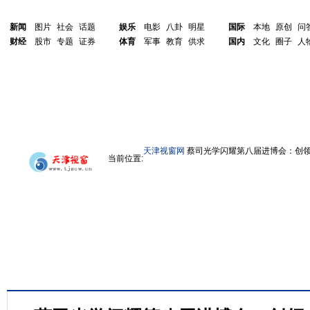
新闻
图片
社会
话题
娱乐
电影
八卦
明星
国际
本地
原创
问
财经
股市
专题
证券
体育
军事
教育
供求
国内
文化
圈子
人
天津视窗网
蔡司光学闪耀第八届进博会：创领“
当前位置: