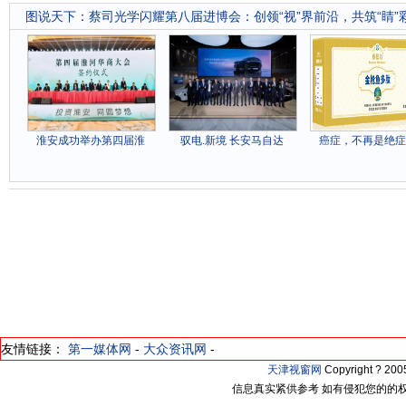
图说天下
：
蔡司光学闪耀第八届进博会：创领“视”界前沿，共筑“睛”
淮安成功举办第四届淮
驭电.新境 长安马自达
癌症，不再是绝症
友情链接：
第一媒体网
-
大众资讯网
-
天津视窗网
Copyright ? 2
信息真实紧供参考 如有侵犯您的的