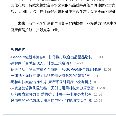
元化布局，持续完善契合市场需求的高品质终身视力健康解决方案
活力，同时，携手行业伙伴构建眼健康平台生态，以更全面的眼健
未来，蔡司光学将深化与各界伙伴的协作，积极助力“健康中国2
健康保驾护航，贡献光学力量。
相关新闻:
Foodaily创新博览会×一柠传媒，联合出品星品增长
·
01-30
律秤网「百城合伙人」计划正式启动！
·
09-29
德美论坛丨第三方稽查全攻略：从GCP/GMP合规到NMP
·
11-08
一张纸的无限可能：探访苏州雄海包装的“智造”与
·
12-11
硬核科技赋能洁净生态 康启环境引领行业检测新范
·
01-21
从资金监管到风险防控：天创信用用科技为政府监管
·
11-10
职前教育标杆力量 爱思益：让每一份求职努力都有
·
11-26
风雨中的橙色防线：用速度与坚守守护城市安全 城
·
10-09